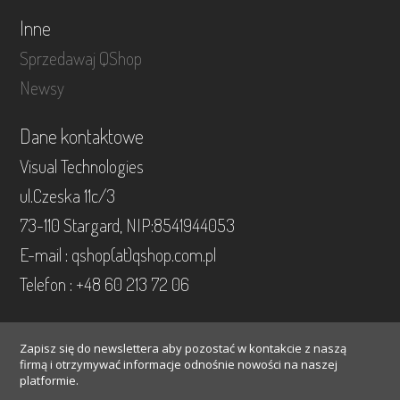
Inne
Sprzedawaj QShop
Newsy
Dane kontaktowe
Visual Technologies
ul.Czeska 11c/3
73-110 Stargard, NIP:8541944053
E-mail : qshop(at)qshop.com.pl
Telefon : +48 60 213 72 06
Zapisz się do newslettera aby pozostać w kontakcie z naszą
firmą i otrzymywać informacje odnośnie nowości na naszej
platformie.