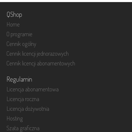
QShop
Home
O programie
Cennik ogólny
Cennik licencji jednorazowych
Cennik licencji abonamentowych
Regulamin
Licencja abonamentowa
Licencja roczna
Licencja dożywotnia
Hosting
Szata graficzna