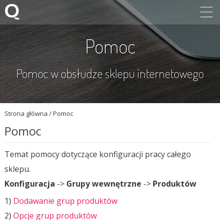
Pomoc
Pomoc w obsłudze sklepu internetowego
Strona główna
/
Pomoc
Pomoc
Temat pomocy dotyczące konfiguracji pracy całego
sklepu.
Konfiguracja
->
Grupy wewnętrzne
->
Produktów
1)
Dodawanie grup produktów
2)
Opcje grup produktów