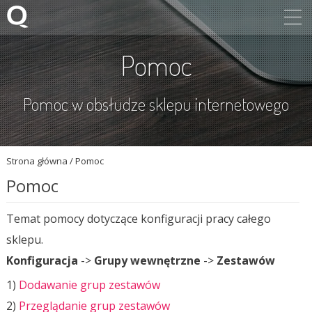
Pomoc
Pomoc w obsłudze sklepu internetowego
Strona główna
/
Pomoc
Pomoc
Temat pomocy dotyczące konfiguracji pracy całego
sklepu.
Konfiguracja
->
Grupy wewnętrzne
->
Zestawów
1)
Dodawanie grup zestawów
2)
Przeglądanie grup zestawów