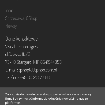
Inne
Sprzedawaj QShop
Newsy
Dane kontaktowe
Visual Technologies
ul.Czeska 11c/3
73-110 Stargard, NIP:8541944053
E-mail : qshop(at)qshop.com.pl
Telefon : +48 60 213 72 06
Zapisz się do newslettera aby pozostać w kontakcie z naszą
firmą i otrzymywać informacje odnośnie nowości na naszej
platformie.