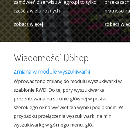
zamówień z serwisu Allegro.pl to tylko
przekazach 
część z wielu róznych...
płatności ra
zobacz więcej
zobacz więc
Wiadomości QShop
Zmiana w module wyszukiwarki
Wprowadzono zmianę do modułu wyszukiwarki w
szablonie RWD. Do tej pory wyszukiwarka
prezentowana na stronie głównej w postaci
szerokiego okna wyświetlała wyniki pod oknem. W
przypadku przełączenia wyszukiwarki na mini
wyszukiwarkę w górnego menu, głó...