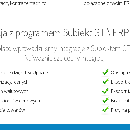
ach, kontrahentach itd.
połączone z twoim ER
cja z programem Subiekt GT \ ERP
lsce wprowadziliśmy integrację z Subiektem GT
Najważniejsze cechy integracji
acje dzięki LiveUpdate
Obsługa 
izacja danych
Eksport 
ń walutowych
Eksport f
poziomów cenowych
Brak lim
cja towarów
Filtry na