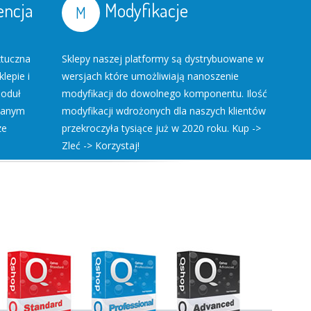
encja
Modyfikacje
ztuczna
Sklepy naszej platformy są dystrybuowane w
klepie i
wersjach które umożliwiają nanoszenie
Moduł
modyfikacji do dowolnego komponentu. Ilość
ywanym
modyfikacji wdrożonych dla naszych klientów
ze
przekroczyła tysiące już w 2020 roku. Kup ->
Zleć -> Korzystaj!