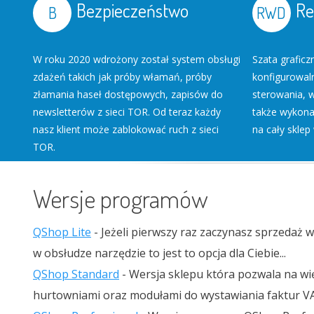
Bezpieczeństwo
Re
W roku 2020 wdrożony został system obsługi
Szata grafic
zdażeń takich jak próby włamań, próby
konfigurowal
złamania haseł dostępowych, zapisów do
sterowania, 
newsletterów z sieci TOR. Od teraz każdy
także wykonan
nasz klient może zablokować ruch z sieci
na cały sklep
TOR.
Wersje programów
QShop Lite
- Jeżeli pierwszy raz zaczynasz sprzedaż w
w obsłudze narzędzie to jest to opcja dla Ciebie...
QShop Standard
- Wersja sklepu która pozwala na wię
hurtowniami oraz modułami do wystawiania faktur V