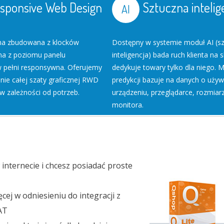
sponsive Web Design
Sztuczna intelig
zna zbudowana z klocków
Dostępny w systemie moduł AI (s
na z poziomu panelu
inteligencja) bada ruch klienta na s
w pełni responsywna. Oferujemy
dedykuje towary tylko dla niego. 
ie całej szaty graficznej RWD
predykcji bazuje na danych o uż
 w zależności od potrzeb.
urządzeniu, przeglądarce, rozmiar
monitora.
 internecie i chcesz posiadać proste
cej w odniesieniu do integracji z
AT