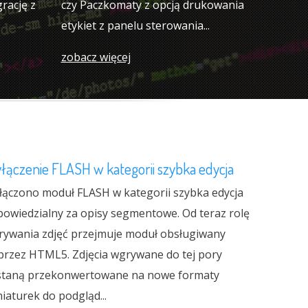
rację z
czy Paczkomaty z opcją drukowania
etykiet z panelu sterowania...
zobacz więcej
łączenie FLASH w kategorii szybka edycja
łączono moduł FLASH w kategorii szybka edycja
owiedzialny za opisy segmentowe. Od teraz rolę
rywania zdjęć przejmuje moduł obsługiwany
przez HTML5. Zdjęcia wgrywane do tej pory
staną przekonwertowane na nowe formaty
iaturek do podgląd...