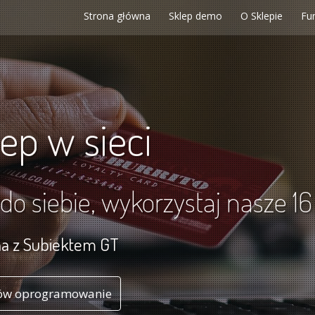
Strona główna
Sklep demo
O Sklepie
Fu
ep w sieci
 do siebie, wykorzystaj nasze 1
na z Subiektem GT
w oprogramowanie