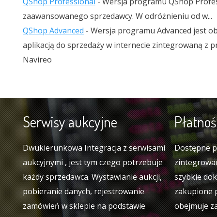
QShop Professional
- Wersja programu QShop Professi
zaawansowanego sprzedawcy. W odróżnieniu od w...
QShop Advanced
- Wersja programu Advanced jest o
aplikacją do sprzedaży w internecie zintegrowaną z
Navireo
Serwisy aukcyjne
Płatnośc
Dwukierunkowa Integracja z serwisami
Dostępne pł
aukcyjnymi , jest tym czego potrzebuje
zintegrowa
każdy sprzedawca. Wystawianie aukcji,
szybkie dok
pobieranie danych, rejestrowanie
zakupione p
zamówień w sklepie na podstawie
obejmuje z