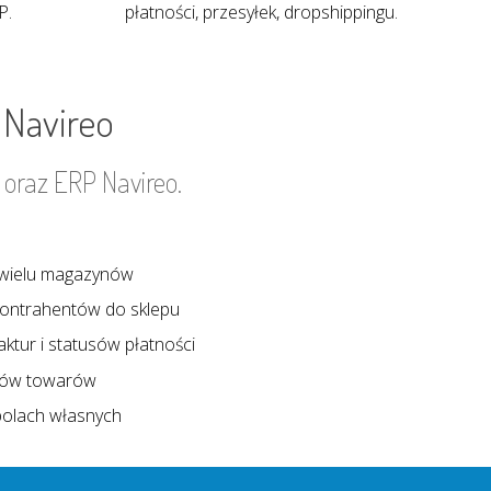
P.
płatności, przesyłek, dropshippingu.
 Navireo
 oraz ERP Navireo.
wielu magazynów
kontrahentów do sklepu
aktur i statusów płatności
itów towarów
 polach własnych