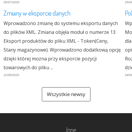
05/07/2020
25/0
Zmiany w eksporcie danych
Po
Wprowadzono zmianę do systemu eksportu danych
Wp
do plików XML. Zmiana objęła moduł o numerze 13
Mod
Eksport produktów do pliku XML - Token(Ceny,
dla
Stany magazynowe). Wprowadzono dodatkową opcję
opi
dzięki której można przy eksporcie pozycji
Roz
towarowych do pliku ...
dzi
11/06/2020
04/0
Wszystkie newsy
Inne