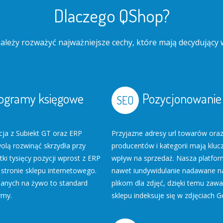
Dlaczego QShop?
leży rozważyć najważniejsze cechy, które mają decydujący w
ogramy księgowe
Pozycjonowanie
cja z Subiekt GT oraz ERP
Przyjazne adresy url towarów ora
olą rozwinąć skrzydła przy
producentów i kategorii mają klu
tki tysięcy pozycji wprost z ERP
wpływ na sprzedaż. Nasza platfor
 stronie sklepu internetowego.
nawet iundywidulanie nadawane 
danych na żywo to standard
plikom dla zdjęć, dzięki temu zaw
rmy.
sklepu indeksuje się w zdjęciach G