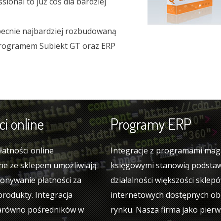
onal to już coś dla bardziej
becnie najbardziej rozbudowaną
 programem Subiekt GT oraz ERP
i online
Programy ERP
atności online
Integracje z programami ma
ne ze sklepem umożliwiają
księgowymi stanowią podsta
onywanie płatności za
działalności większości sklep
rodukty. Integracja
internetowych dostępnych ob
arówno pośredników w
rynku. Nasza firma jako pier