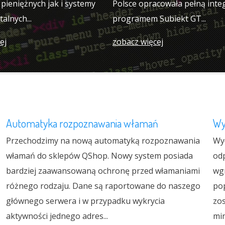
pieniężnych jak i systemy
Polsce opracowała pełną integ
talnych...
programem Subiekt GT...
ej
zobacz więcej
Automatyka rozpoznawania włamań
Wy
Przechodzimy na nową automatyką rozpoznawania
Wy
włamań do sklepów QShop. Nowy system posiada
odp
bardziej zaawansowaną ochronę przed włamaniami
wg
różnego rodzaju. Dane są raportowane do naszego
po
głównego serwera i w przypadku wykrycia
zo
aktywności jednego adres...
min