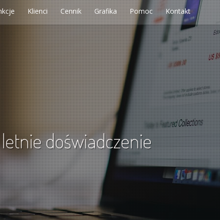
nkcje
Klienci
Cennik
Grafika
Pomoc
Kontakt
6 letnie doświadczenie