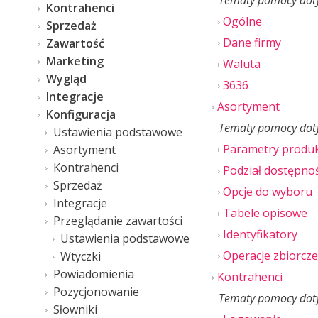
Tematy pomocy doty
Kontrahenci
Ogólne
Sprzedaż
Dane firmy
Zawartość
Marketing
Waluta
Wygląd
3636
Integracje
Asortyment
Konfiguracja
Tematy pomocy doty
Ustawienia podstawowe
Parametry produ
Asortyment
Kontrahenci
Podział dostępnoś
Sprzedaż
Opcje do wyboru
Integracje
Tabele opisowe
Przeglądanie zawartości
Identyfikatory
Ustawienia podstawowe
Operacje zbiorcze
Wtyczki
Powiadomienia
Kontrahenci
Pozycjonowanie
Tematy pomocy doty
Słowniki