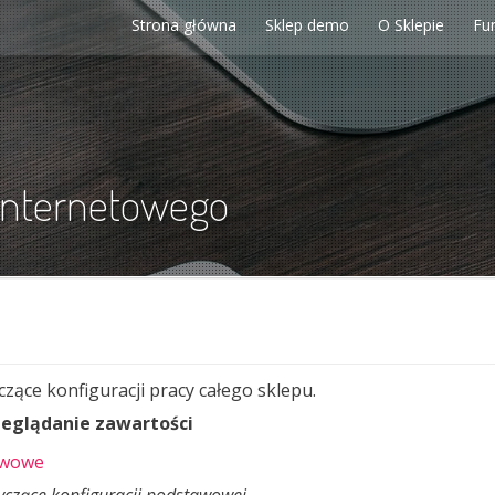
Strona główna
Sklep demo
O Sklepie
Fu
internetowego
ące konfiguracji pracy całego sklepu.
zeglądanie zawartości
awowe