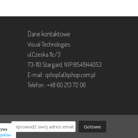
Dane kontaktowe
Visual Technologies
ul.Czeska 11c/3
73-110 Stargard, NIP:8541944053
E-mail : qshop(at)qshop.com.pl
Telefon : +48 60 213 72 06
Gotowe
używa
 plików