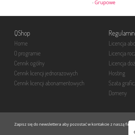
Grupowe
QShop
Regulamin
Home
Licencja a
O programie
Licencja ro
Cennik ogólny
Licencja do
Cennik licencji jednorazowych
Hosting
Cennik licencji abonamentowych
Szata grafi
Domeny
Zapisz się do newslettera aby pozostać w kontakcie z naszą firmą