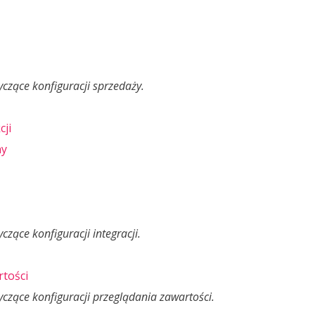
zące konfiguracji sprzedaży.
cji
ny
zące konfiguracji integracji.
rtości
zące konfiguracji przeglądania zawartości.