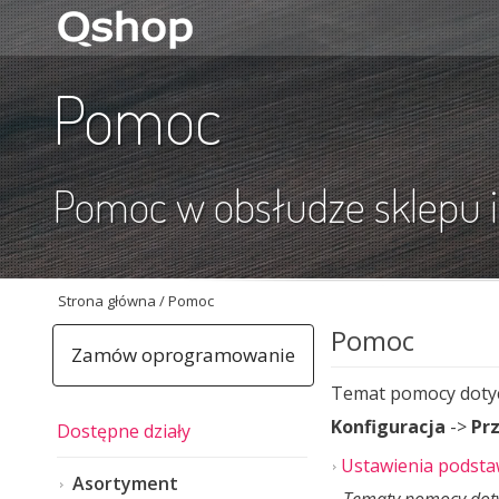
Pomoc
Pomoc w obsłudze sklepu 
Strona główna
/
Pomoc
Pomoc
Zamów oprogramowanie
Temat pomocy dotycz
Konfiguracja
->
Pr
Dostępne działy
Ustawienia podst
Asortyment