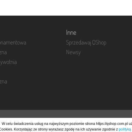
Inne
bonamentowa
Sprzedawaj QShop
czna
Newsy
żywotnia
czna
 i otrzymywać informacje odnośnie nowości na naszej platformie.
W celu świadczenia usług na najwyższym poziomie strona https://qshop.com.pl 
Cookies. Korzystając ze strony wyrażasz zgodę na ich używanie zgodnie z
polityką