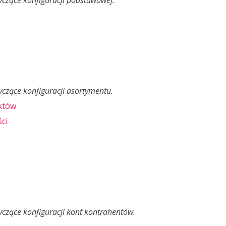
czące konfiguracji podstawowej.
czące konfiguracji asortymentu.
któw
ci
czące konfiguracji kont kontrahentów.