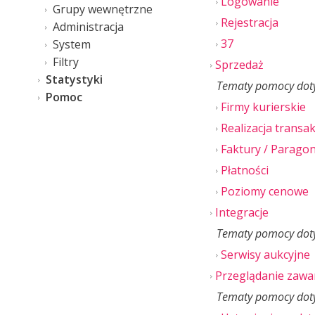
Logowanie
Grupy wewnętrzne
Rejestracja
Administracja
37
System
Filtry
Sprzedaż
Statystyki
Tematy pomocy dotyc
Pomoc
Firmy kurierskie
Realizacja transak
Faktury / Parago
Płatności
Poziomy cenowe
Integracje
Tematy pomocy dotyc
Serwisy aukcyjne
Przeglądanie zawa
Tematy pomocy dotyc