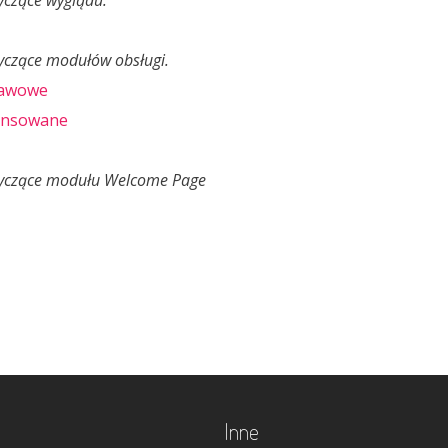
czące wyglądu.
czące modułów obsługi.
tawowe
ansowane
yczące modułu Welcome Page
Inne