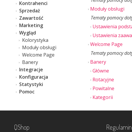
Tematy pomocy doty
Kontrahenci
Moduły obsługi
Sprzedaż
Tematy pomocy doty
Zawartość
Marketing
Ustawienia pods
Wygląd
Ustawienia zaaw
Kolorystyka
Welcome Page
Moduły obsługi
Tematy pomocy dot
Welcome Page
Banery
Banery
Integracje
Główne
Konfiguracja
Rotacyjne
Statystyki
Powitalne
Pomoc
Kategorii
QShop
Regulamin