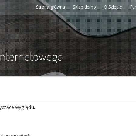
Strona główna
Sklep demo
O Sklepie
Fu
internetowego
czące wyglądu.