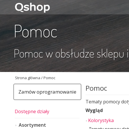
Pomoc
Pomoc w obsłudze sklepu 
Strona główna
/
Pomoc
Pomoc
Zamów oprogramowanie
Tematy pomocy doty
Wygląd
Dostępne działy
Kolorystyka
Asortyment