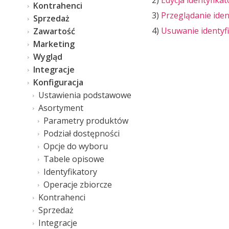
2)
Edycja identyfika
Kontrahenci
3)
Przeglądanie iden
Sprzedaż
4)
Usuwanie identyf
Zawartość
Marketing
Wygląd
Integracje
Konfiguracja
Ustawienia podstawowe
Asortyment
Parametry produktów
Podział dostępności
Opcje do wyboru
Tabele opisowe
Identyfikatory
Operacje zbiorcze
Kontrahenci
Sprzedaż
Integracje