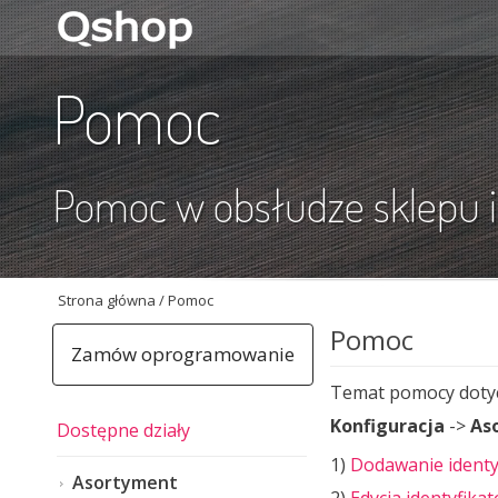
Pomoc
Pomoc w obsłudze sklepu 
Strona główna
/
Pomoc
Pomoc
Zamów oprogramowanie
Temat pomocy dotycz
Konfiguracja
->
As
Dostępne działy
1)
Dodawanie identy
Asortyment