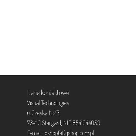
Dane kontaktowe
Visual Technologies
ul.Czeska 11c/3
73-110 Stargard, NIP:8541944053
E-mail : qshop(at)qshop.com.pl