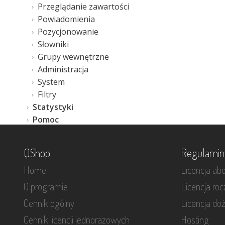
Przeglądanie zawartości
Powiadomienia
Pozycjonowanie
Słowniki
Grupy wewnętrzne
Administracja
System
Filtry
Statystyki
Pomoc
QShop
Regulamin
Home
Licencja a
O programie
Licencja ro
Cennik ogólny
Licencja do
Cennik licencji jednorazowych
Hosting