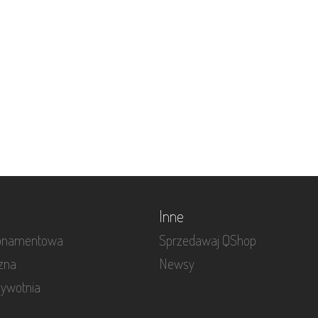
Inne
bonamentowa
Sprzedawaj QShop
czna
Newsy
żywotnia