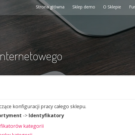
Strona główna
Sklep demo
O Sklepie
Fu
internetowego
ące konfiguracji pracy całego sklepu.
ortyment
->
Identyfikatory
fikatorów kategorii