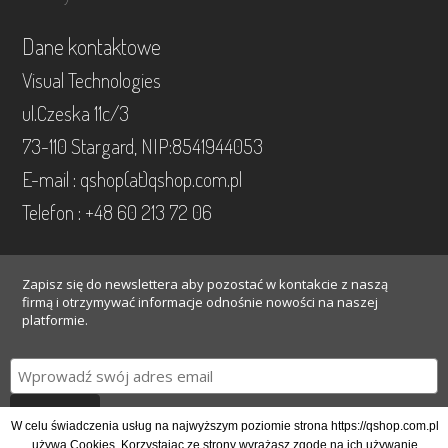
Dane kontaktowe
Visual Technologies
ul.Czeska 11c/3
73-110 Stargard, NIP:8541944053
E-mail : qshop(at)qshop.com.pl
Telefon : +48 60 213 72 06
Zapisz się do newslettera aby pozostać w kontakcie z naszą
firmą i otrzymywać informacje odnośnie nowości na naszej
platformie.
Gotowe
W celu świadczenia usług na najwyższym poziomie strona https://qshop.com.pl
używa Cookies. Korzystając ze strony wyrażasz zgodę na ich używanie