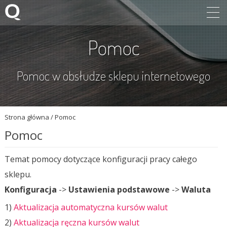
Pomoc
Pomoc w obsłudze sklepu internetowego
Strona główna
/
Pomoc
Pomoc
Temat pomocy dotyczące konfiguracji pracy całego
sklepu.
Konfiguracja
->
Ustawienia podstawowe
->
Waluta
1)
Aktualizacja automatyczna kursów walut
2)
Aktualizacja ręczna kursów walut