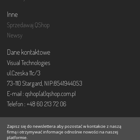
Inne
Sprzedawaj QShop
Newsy
Dane kontaktowe
Visual Technologies
ul.Czeska 11c/3
73-110 Stargard, NIP:8541944053
E-mail : qshop(at)qshop.com.pl
Telefon : +48 60 213 72 06
Zapisz się do newslettera aby pozostać w kontakcie z naszą
firmą i otrzymywać informacje odnośnie nowości na naszej
platformie.