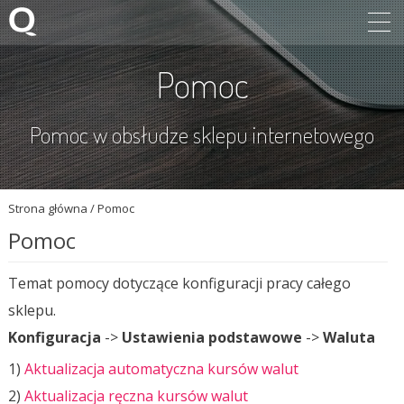
Pomoc
Pomoc w obsłudze sklepu internetowego
Strona główna
/
Pomoc
Pomoc
Temat pomocy dotyczące konfiguracji pracy całego
sklepu.
Konfiguracja
->
Ustawienia podstawowe
->
Waluta
1)
Aktualizacja automatyczna kursów walut
2)
Aktualizacja ręczna kursów walut