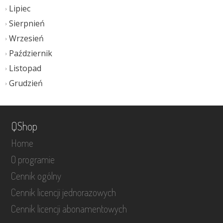
Lipiec
Sierpnień
Wrzesień
Październik
Listopad
Grudzień
QShop
Home
O programie
Cennik ogólny
Cennik licencji jednorazowych
Cennik licencji abonamentowych