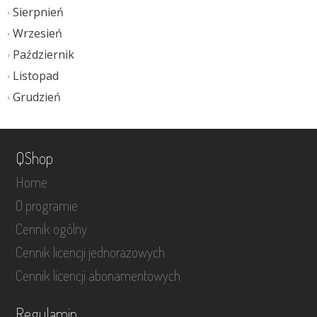
Sierpnień
Wrzesień
Październik
Listopad
Grudzień
QShop
Home
O programie
Cennik ogólny
Cennik licencji jednorazowych
Cennik licencji abonamentowych
Regulamin