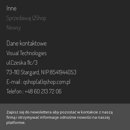
Inne
Sprzedawaj QShop
Newsy
Dane kontaktowe
Visual Technologies
ul.Czeska 11c/3
73-110 Stargard, NIP:8541944053
E-mail : qshop(at)qshop.com.pl
Telefon : +48 60 213 72 06
Zapisz się do newslettera aby pozostać w kontakcie z naszą
firmą i otrzymywać informacje odnośnie nowości na naszej
platformie.