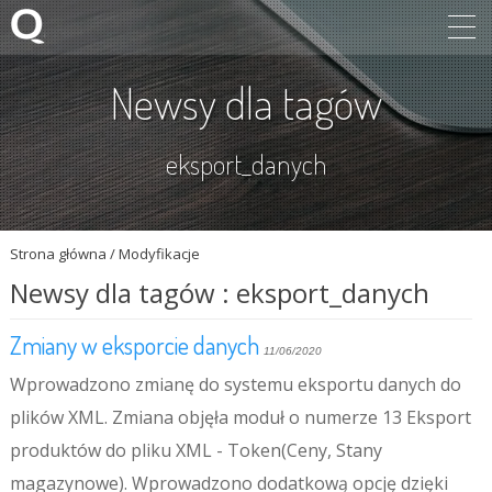
Newsy dla tagów
eksport_danych
Strona główna
/
Modyfikacje
Newsy dla tagów : eksport_danych
Zmiany w eksporcie danych
11/06/2020
Wprowadzono zmianę do systemu eksportu danych do
plików XML. Zmiana objęła moduł o numerze 13 Eksport
produktów do pliku XML - Token(Ceny, Stany
magazynowe). Wprowadzono dodatkową opcję dzięki