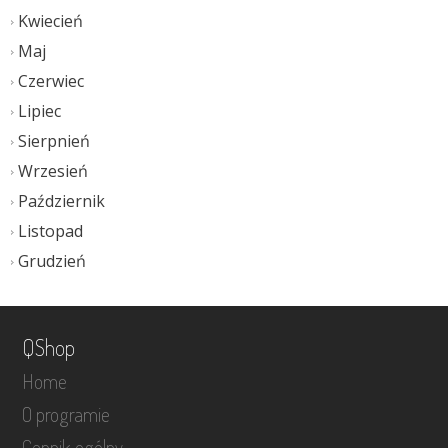
Kwiecień
Maj
Czerwiec
Lipiec
Sierpnień
Wrzesień
Październik
Listopad
Grudzień
QShop
Home
O programie
Cennik ogólny