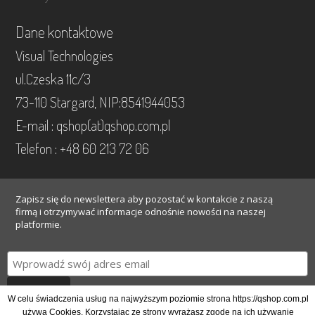
Dane kontaktowe
Visual Technologies
ul.Czeska 11c/3
73-110 Stargard, NIP:8541944053
E-mail : qshop(at)qshop.com.pl
Telefon : +48 60 213 72 06
Zapisz się do newslettera aby pozostać w kontakcie z naszą
firmą i otrzymywać informacje odnośnie nowości na naszej
platformie.
Gotowe
W celu świadczenia usług na najwyższym poziomie strona https://qshop.com.pl
używa Cookies. Korzystając ze strony wyrażasz zgodę na ich używanie