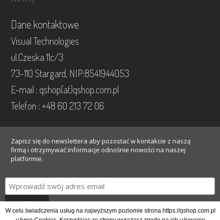
Dane kontaktowe
Visual Technologies
ul.Czeska 11c/3
73-110 Stargard, NIP:8541944053
E-mail : qshop(at)qshop.com.pl
Telefon : +48 60 213 72 06
Zapisz się do newslettera aby pozostać w kontakcie z naszą
firmą i otrzymywać informacje odnośnie nowości na naszej
platformie.
Gotowe
W celu świadczenia usług na najwyższym poziomie strona https://qshop.com.pl