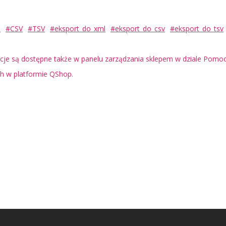
h
#CSV
#TSV
#eksport_do_xml
#eksport_do_csv
#eksport_do_tsv
je są dostępne także w panelu zarządzania sklepem w dziale Pomoc 
ch w platformie QShop.