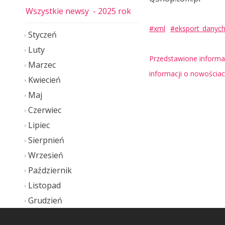
Wszystkie newsy
- 2025 rok
#xml
#eksport_danyc
Styczeń
Luty
Przedstawione informac
Marzec
informacji o nowościa
Kwiecień
Maj
Czerwiec
Lipiec
Sierpnień
Wrzesień
Październik
Listopad
Grudzień