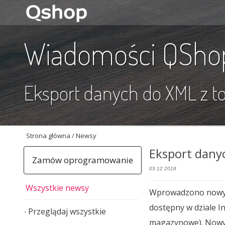
Wiadomości QSho
Eksport danych do XML z 
Strona główna
/ Newsy
Eksport dany
Zamów oprogramowanie
03 12 2018
Wszystkie newsy
Wprowadzono nowy m
dostępny w dziale I
Przeglądaj wszystkie
magazynowe). Nowy