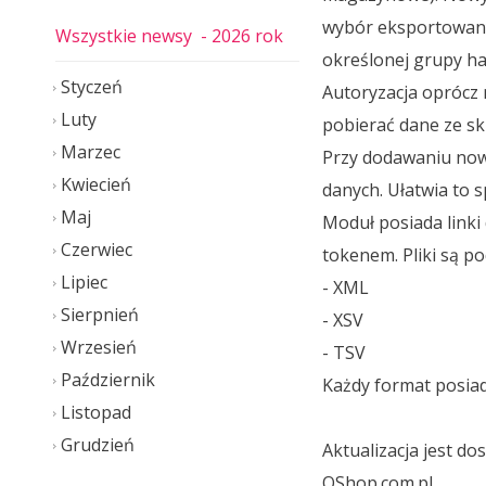
wybór eksportowany
Wszystkie newsy
- 2026 rok
określonej grupy h
Styczeń
Autoryzacja oprócz 
Luty
pobierać dane ze s
Marzec
Przy dodawaniu now
Kwiecień
danych. Ułatwia to
Maj
Moduł posiada linki
Czerwiec
tokenem. Pliki są p
Lipiec
- XML
Sierpnień
- XSV
Wrzesień
- TSV
Październik
Każdy format posiad
Listopad
Grudzień
Aktualizacja jest d
QShop.com.pl