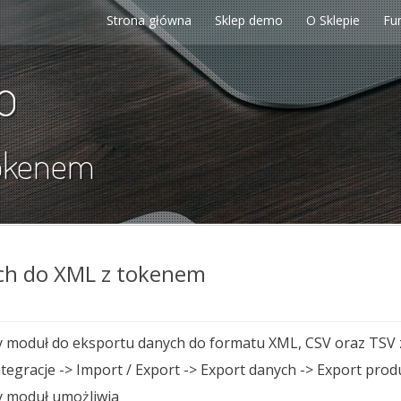
Strona główna
Sklep demo
O Sklepie
Fu
p
tokenem
ch do XML z tokenem
oduł do eksportu danych do formatu XML, CSV oraz TSV z
ntegracje -> Import / Export -> Export danych -> Export pro
 moduł umożliwia