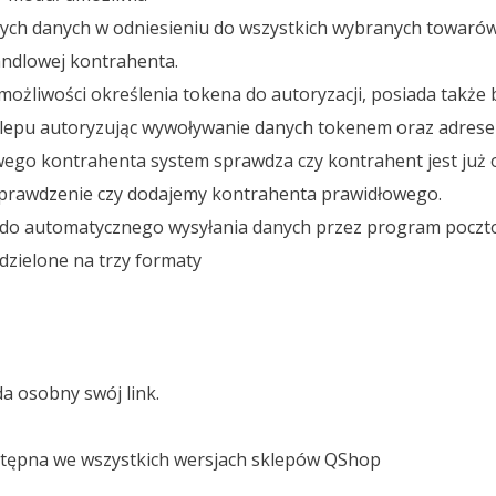
ch danych w odniesieniu do wszystkich wybranych towarów 
andlowej kontrahenta.
możliwości określenia tokena do autoryzacji, posiada także
klepu autoryzując wywoływanie danych tokenem oraz adrese
ego kontrahenta system sprawdza czy kontrahent jest już o
 sprawdzenie czy dodajemy kontrahenta prawidłowego.
 do automatycznego wysyłania danych przez program poczto
odzielone na trzy formaty
a osobny swój link.
ostępna we wszystkich wersjach sklepów QShop