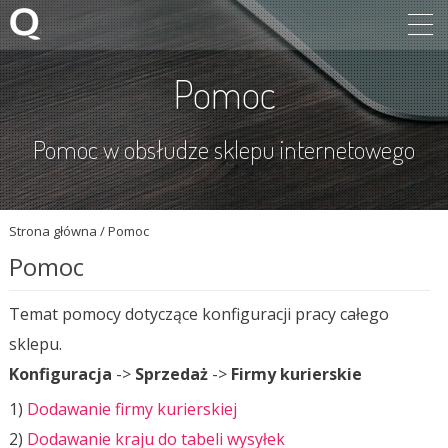
Pomoc
Pomoc w obsłudze sklepu internetowego
Strona główna
/
Pomoc
Pomoc
Temat pomocy dotyczące konfiguracji pracy całego
sklepu.
Konfiguracja
->
Sprzedaż
->
Firmy kurierskie
1)
Dodawanie firmy kurierskiej
2)
Dodawanie kraju do tabeli wysyłek