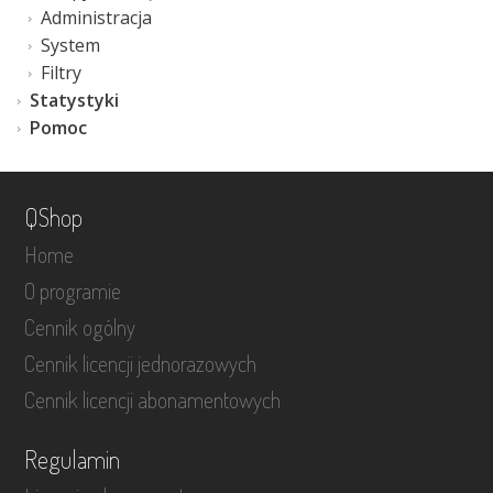
Administracja
System
Filtry
Statystyki
Pomoc
QShop
Home
O programie
Cennik ogólny
Cennik licencji jednorazowych
Cennik licencji abonamentowych
Regulamin