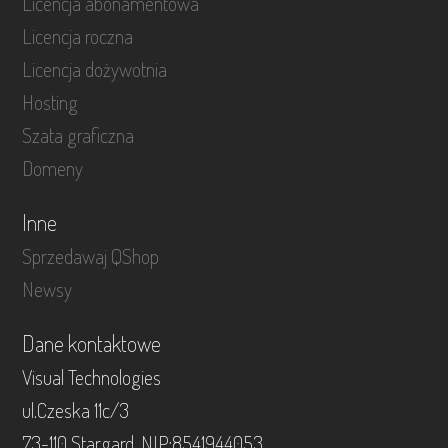
Licencja abonamentowa
Licencja roczna
Licencja dożywotnia
Hosting
Szata graficzna
Domeny
Inne
Sprzedawaj QShop
Newsy
Dane kontaktowe
Visual Technologies
ul.Czeska 11c/3
73-110 Stargard, NIP:8541944053