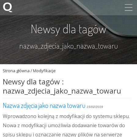
Newsy dla tagów
nazwa_zdjecia_jako_nazwa_towaru
Strona główna
/
Modyfikacje
Newsy dla tagów :
nazwa_zdjecia_jako_nazwa_towaru
Nazwa zdjęcia jako nazwa towaru
15/02/2019
Wprowadzono kolejną z modyfikacji do systemu sklepu.
Nowa z modyfikacji umożliwia dodawanie towarów do
spisu sklepu i oznaczanie nazwy plików na serwerze