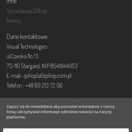
Inne
Sprzedawaj QShop
Newsy
Dane kontaktowe
Visual Technologies
ul.Czeska 11c/3
73-110 Stargard, NIP:8541944053
E-mail : qshop(at)qshop.com.pl
Telefon : +48 60 213 72 06
Zapisz się do newslettera aby pozostać w kontakcie z naszą
firmą i otrzymywać informacje odnośnie nowości na naszej
platformie.