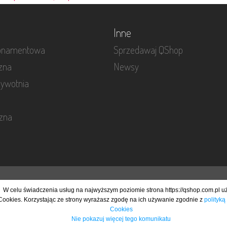
Inne
bonamentowa
Sprzedawaj QShop
czna
Newsy
żywotnia
czna
 i otrzymywać informacje odnośnie nowości na naszej platformie.
W celu świadczenia usług na najwyższym poziomie strona https://qshop.com.pl 
Cookies. Korzystając ze strony wyrażasz zgodę na ich używanie zgodnie z
polityką
Cookies
Nie pokazuj więcej tego komunikatu
Copyright@Visual Technologies 2005 - 2021