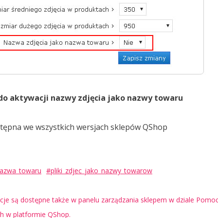
 do aktywacji nazwy zdjęcia jako nazwy towaru
ostępna we wszystkich wersjach sklepów QShop
nazwa_towaru
#pliki_zdjec_jako_nazwy_towarow
je są dostępne także w panelu zarządzania sklepem w dziale Pomoc 
ch w platformie QShop.