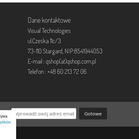
Dane kontaktowe
Visual Technologies
ul.Czeska 11c/3
73-110 Stargard, NIP:8541944053
E-mail : qshop(at)qshop.com.pl
Telefon : +48 60 213 72 06
Gotowe
używa
 plików