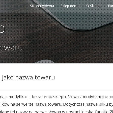
Strona główna
Sklep demo
O Sklepie
Fu
p
towaru
a jako nazwa towaru
 z modyfikacji do systemu sklepu. Nowa z modyfikacji umo
ików na serwerze nazwą towaru. Dotychczas nazwa pliku był
ianę tej nazwy na nazwę słowną w postaci "deska_fanatic_20