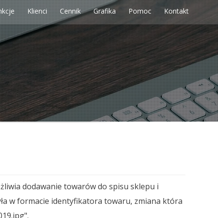
nkcje
Klienci
Cennik
Grafika
Pomoc
Kontakt
żliwia dodawanie towarów do spisu sklepu i
a w formacie identyfikatora towaru, zmiana która
19.jpg".