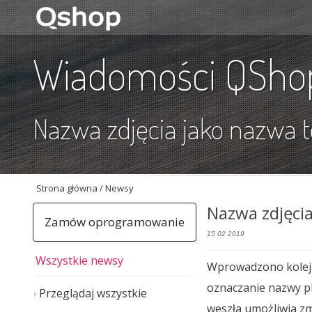
Wiadomości QSho
Nazwa zdjęcia jako nazwa 
Strona główna
/ Newsy
Nazwa zdjęci
Zamów oprogramowanie
15 02 2019
Wszystkie newsy
Wprowadzono kolejną
oznaczanie nazwy pl
Przeglądaj wszystkie
weszła umożliwia zm