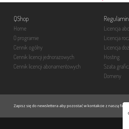
QShop
Regulamin
Home
Licencja a
O programie
Licencja ro
Cennik ogólny
Licencja do
Cennik licencji jednorazowych
Hosting
Cennik licencji abonamentowych
Szata grafi
Domeny
Zapisz się do newslettera aby pozostać w kontakcie z naszą firmą