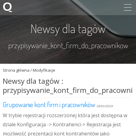
Newsy dla tagów
przypisywanie_kont_firm_do_pracownikow
Strona główna
/
Modyfikacje
Newsy dla tagów :
przypisywanie_kont_firm_do_pracowni
Grupowanie kont firm i pracowników
18/01/2019
W trybie rejestracji rozszerzonej która jest dostępna w
dziale Konfiguracja -> Kontrahenci-> Rejestracja jest
możliwość prezentacji kont kontrahentów jako