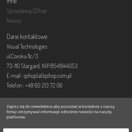
Inne
Sprzedawaj QShop
Newsy
Dane kontaktowe
Visual Technologies
ul.Czeska 11c/3
73-110 Stargard, NIP:8541944053
E-mail : qshop(at)qshop.com.pl
Telefon : +48 60 213 72 06
Zapisz się do newslettera aby pozostać w kontakcie z naszą
firmą i otrzymywać informacje odnośnie nowości na naszej
platformie.