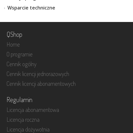
Wsparcie techniczne
QShop
Home
O programie
Cennik ogólny
Cennik licencji jednorazowych
Cennik licencji abonamentowych
Regulamin
Licencja abonamentowa
Licencja roczna
Licencja dożywotnia