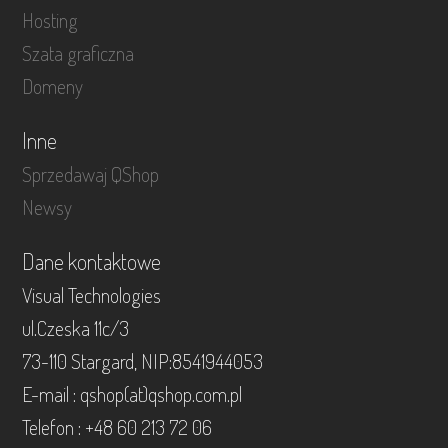
Hosting
Szata graficzna
Domeny
Inne
Sprzedawaj QShop
Newsy
Dane kontaktowe
Visual Technologies
ul.Czeska 11c/3
73-110 Stargard, NIP:8541944053
E-mail : qshop(at)qshop.com.pl
Telefon : +48 60 213 72 06