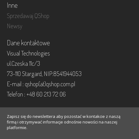
Inne
Sprzedawaj QShop
Newsy
Dane kontaktowe
Visual Technologies
ul.Czeska 11c/3
73-110 Stargard, NIP:8541944053
E-mail : qshop(at)qshop.com.pl
Telefon : +48 60 213 72 06
Zapisz się do newslettera aby pozostać w kontakcie z naszą
firmą i otrzymywać informacje odnośnie nowości na naszej
platformie.