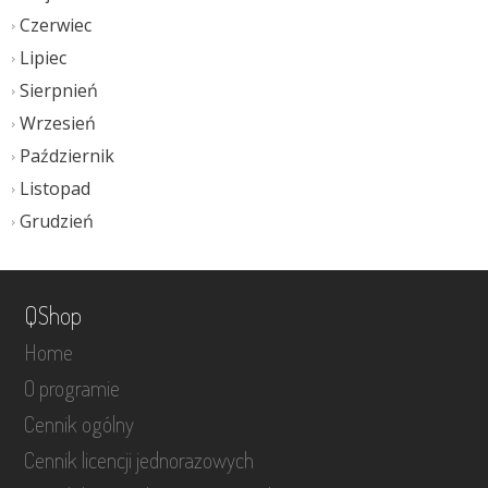
Czerwiec
Lipiec
Sierpnień
Wrzesień
Październik
Listopad
Grudzień
QShop
Home
O programie
Cennik ogólny
Cennik licencji jednorazowych