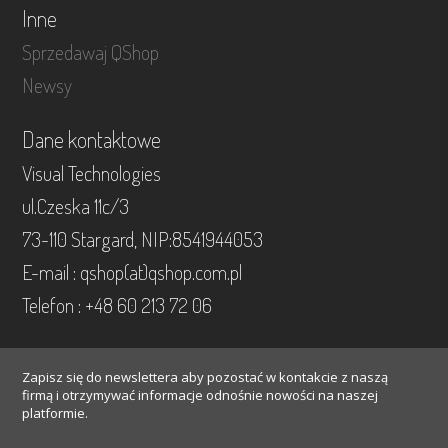
Inne
Sprzedawaj QShop
Newsy
Dane kontaktowe
Visual Technologies
ul.Czeska 11c/3
73-110 Stargard, NIP:8541944053
E-mail : qshop(at)qshop.com.pl
Telefon : +48 60 213 72 06
Zapisz się do newslettera aby pozostać w kontakcie z naszą
firmą i otrzymywać informacje odnośnie nowości na naszej
platformie.