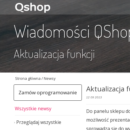
Wiadomości QSho
Aktualizacja funkcji
Strona główna
/ Newsy
Aktualizacja f
Zamów oprogramowanie
12 09 2013
Wszystkie newsy
Do panelu sklepu do
możliwość prezentac
Przeglądaj wszystkie
sprowadza się do wy