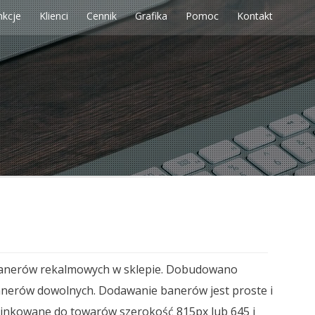
nkcje
Klienci
Cennik
Grafika
Pomoc
Kontakt
a banerów rekalmowych w sklepie. Dobudowano
banerów dowolnych. Dodawanie banerów jest proste i
 linkowane do towarów szerokość 815px lub 645 i