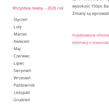
wysokość 150px. Ban
Wszystkie newsy
- 2026 rok
Zmiany są wprowadz
Styczeń
Luty
Marzec
Przedstawione informac
Kwiecień
informacji o nowościa
Maj
Czerwiec
Lipiec
Sierpnień
Wrzesień
Październik
Listopad
Grudzień