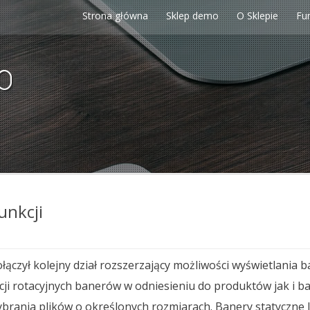
Strona główna
Sklep demo
O Sklepie
Fu
p
unkcji
łączył kolejny dział rozszerzający możliwości wyświetlani
ji rotacyjnych banerów w odniesieniu do produktów jak i 
brania plików o określonych rozmiarach. Banery statyczne