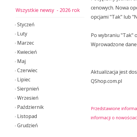
cenowych. Nowa opc
Wszystkie newsy
- 2026 rok
opcjami "Tak" lub "N
Styczeń
Luty
Po wybraniu "Tak" o
Marzec
Wprowadzone dane s
Kwiecień
Maj
Czerwiec
Aktualizacja jest d
Lipiec
QShop.com.pl
Sierpnień
Wrzesień
Październik
Przedstawione informac
Listopad
informacji o nowościa
Grudzień