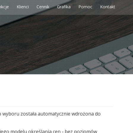
nkcje
Klienci
Cennik
Grafika
Pomoc
Kontakt
o wyboru została automatycznie wdrożona do
iego modelu określania cen - bez poziomów