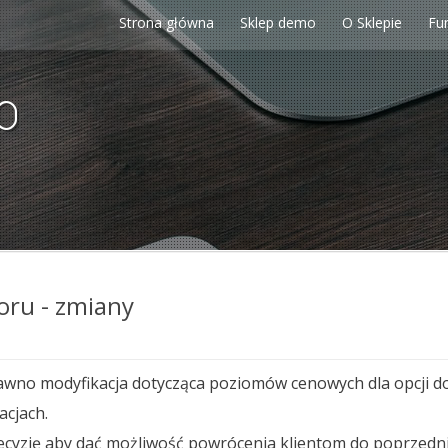
Strona główna
Sklep demo
O Sklepie
Fu
p
oru - zmiany
no modyfikacja dotycząca poziomów cenowych dla opcji d
acjach.
decyzję aby dać możliwość powrócenia klientom do poprzedn