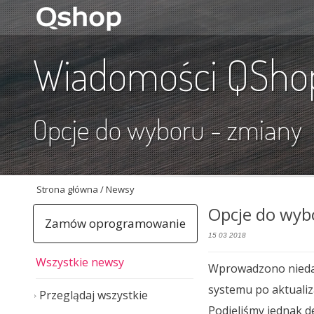
Wiadomości QSho
Opcje do wyboru - zmiany
Strona główna
/ Newsy
Opcje do wyb
Zamów oprogramowanie
15 03 2018
Wszystkie newsy
Wprowadzono niedaw
systemu po aktualiz
Przeglądaj wszystkie
Podjęliśmy jednak 