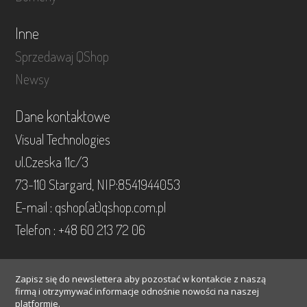
Inne
Sprzedawaj QShop
Newsy
Dane kontaktowe
Visual Technologies
ul.Czeska 11c/3
73-110 Stargard, NIP:8541944053
E-mail : qshop(at)qshop.com.pl
Telefon : +48 60 213 72 06
Zapisz się do newslettera aby pozostać w kontakcie z naszą
firmą i otrzymywać informacje odnośnie nowości na naszej
platformie.