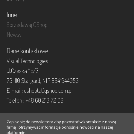
Inne
Sprzedawaj QShop
Newsy
Dane kontaktowe
Visual Technologies
ul.Czeska 11c/3
73-110 Stargard, NIP:8541944053
E-mail : qshop(at)qshop.com.pl
Telefon : +48 60 213 72 06
Zapisz się do newslettera aby pozostać w kontakcie z naszą
firmą i otrzymywać informacje odnośnie nowości na naszej
platformie.