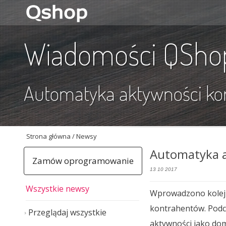
Wiadomości QSho
Automatyka aktywności ko
Strona główna
/ Newsy
Automatyka a
Zamów oprogramowanie
13 10 2017
Wszystkie newsy
Wprowadzono kolejną
kontrahentów. Podc
Przeglądaj wszystkie
aktywności jako dom