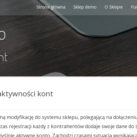
Strona główna
Sklep demo
O Sklepie
Fu
p
nt
ktywności kont
 modyfikację do systemu sklepu, polegającą na dołączeniu
zas rejestracji każdy z kontrahentów dodaje swoje dane d
yślnie aktywne konto. Zachodzi czasami sytuacja wynikają