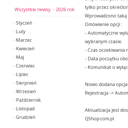
tylko przez określ
Wszystkie newsy
- 2026 rok
Wprowadzono taką op
Styczeń
Omówienie opcji :
Luty
- Automatyczne wył
Marzec
wybranym czasie.
Kwiecień
- Czas oczekiwania 
Maj
- Data początku obo
Czerwiec
- Komunikat o wyłąc
Lipiec
Sierpnień
Nowo dodana opcja j
Wrzesień
Rejestracja -> Aut
Październik
Listopad
Aktualizacja jest d
Grudzień
QShop.com.pl