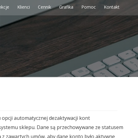
nkcje
Klienci
Cennik
Grafika
Pomoc
Kontakt
 opcji automatycznej dezaktywacji kont
o systemu sklepu. Dane są przechowywane ze statusem
ca z zawartych umów, aby dane konto było aktywne