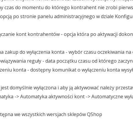
ony czas do momentu do którego kontrahent nie zrobi pierw
cją po stronie panelu administracyjnego w dziale Konfigur
ączanie kont kontrahentów - opcja która po aktywacji doko
na zakup do wyłączenia konta - wybór czasu oczekiwania na
wiązywania reguły - data początku czasu od którego zaczyna
zeniu konta - dostępny komunikat o wyłączeniu konta wysy
est domyślnie wyłączona i aby ją aktywować należy przestaw
omatyka -> Automatyka aktywności kont -> Automatyczne wył
ostępna we wszystkich wersjach sklepów QShop