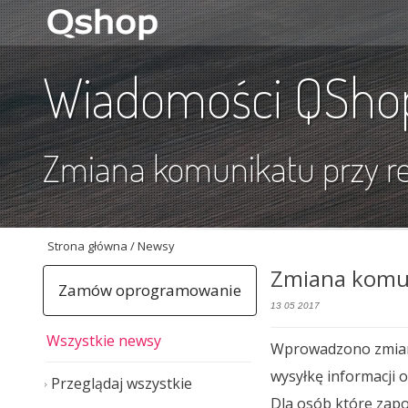
Wiadomości QSho
Zmiana komunikatu przy r
Strona główna
/ Newsy
Zmiana komun
Zamów oprogramowanie
13 05 2017
Wszystkie newsy
Wprowadzono zmianę
wysyłkę informacji
Przeglądaj wszystkie
Dla osób które zap