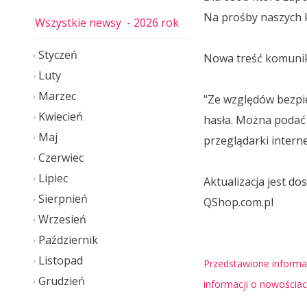
Na prośby naszych k
Wszystkie newsy
- 2026 rok
Styczeń
Nowa treść komuni
Luty
Marzec
"Ze względów bezpi
Kwiecień
hasła. Można podać no
Maj
przeglądarki intern
Czerwiec
Lipiec
Aktualizacja jest d
Sierpnień
QShop.com.pl
Wrzesień
Październik
Listopad
Przedstawione informac
Grudzień
informacji o nowościa