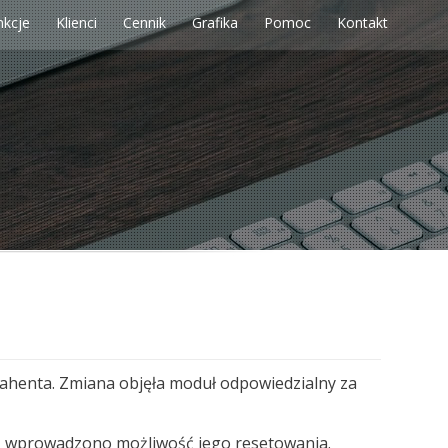
nkcje
Klienci
Cennik
Grafika
Pomoc
Kontakt
enta. Zmiana objęła moduł odpowiedzialny za
, wprowadzono możliwość jego resetowania.