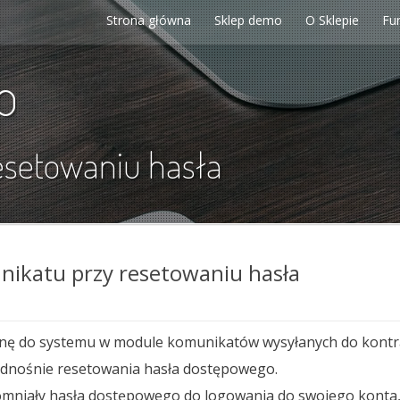
Strona główna
Sklep demo
O Sklepie
Fu
p
esetowaniu hasła
ikatu przy resetowaniu hasła
 do systemu w module komunikatów wysyłanych do kontrah
 odnośnie resetowania hasła dostępowego.
omniały hasła dostępowego do logowania do swojego konta