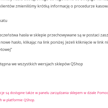
lientów zmieniliśmy krótką informację o procedurze kasowan
katu
eczeństwa hasła w sklepie przechowywane są w postaci zas
we hasło, klikając na link poniżej. Jeżeli kliknięcie w link n
etowej"
ostępna we wszystkich wersjach sklepów QShop
je są dostępne także w panelu zarządzania sklepem w dziale Pomoc 
ch w platformie QShop.