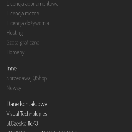
Licencja abonamentowa
Licencja roczna
Licencja dożywotnia
Hosting
Szata graficzna
Domeny
Inne
Sprzedawaj QShop
Newsy
Dane kontaktowe
Visual Technologies
ul.Czeska 11c/3