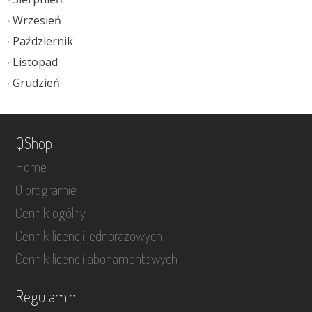
Wrzesień
Październik
Listopad
Grudzień
QShop
Home
O programie
Cennik ogólny
Cennik licencji jednorazowych
Cennik licencji abonamentowych
Regulamin