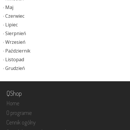
Maj
Czerwiec
Lipiec
Sierpnień
Wrzesień
Październik
Listopad
Grudzień
QShop
Home
O programie
Cennik ogólny