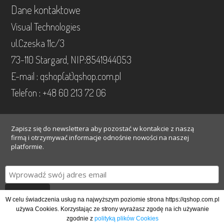
Dane kontaktowe
Visual Technologies
ul.Czeska 11c/3
73-110 Stargard, NIP:8541944053
E-mail : qshop(at)qshop.com.pl
Telefon : +48 60 213 72 06
Zapisz się do newslettera aby pozostać w kontakcie z naszą
firmą i otrzymywać informacje odnośnie nowości na naszej
platformie.
Gotowe
W celu świadczenia usług na najwyższym poziomie strona https://qshop.com.pl
używa Cookies. Korzystając ze strony wyrażasz zgodę na ich używanie
zgodnie z
polityką plików Cookies
Copyright@Visual Technologies 2005 - 2021