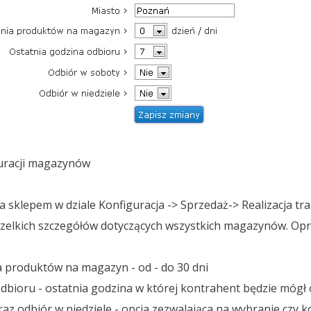
guracji magazynów
 sklepem w dziale Konfiguracja -> Sprzedaż-> Realizacja tr
zelkich szczegółów dotyczących wszystkich magazynów. O
 produktów na magazyn - od - do 30 dni
odbioru - ostatnia godzina w której kontrahent będzie mógł
raz odbiór w niedziele - opcja zezwalająca na wybranie czy