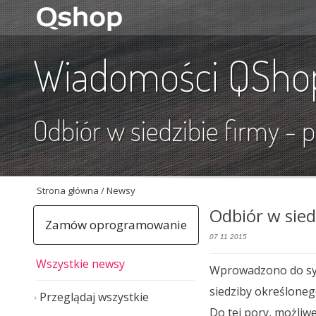
Wiadomości QSho
Odbiór w siedzibie firmy -
Strona główna
/ Newsy
Odbiór w sied
Zamów oprogramowanie
07 11 2015
Wszystkie newsy
Wprowadzono do syst
siedziby określone
Przeglądaj wszystkie
Do tej pory, możliwe