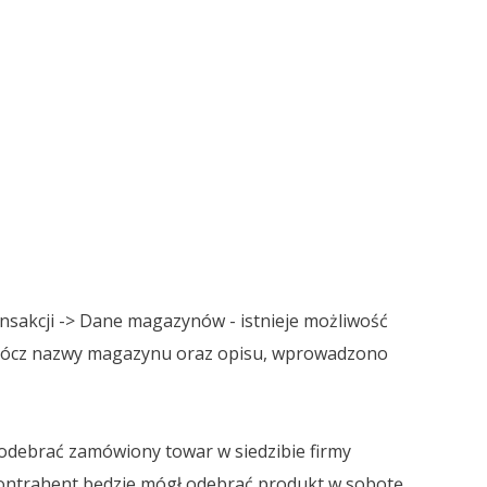
ansakcji -> Dane magazynów - istnieje możliwość
prócz nazwy magazynu oraz opisu, wprowadzono
 odebrać zamówiony towar w siedzibie firmy
 kontrahent będzie mógł odebrać produkt w sobotę