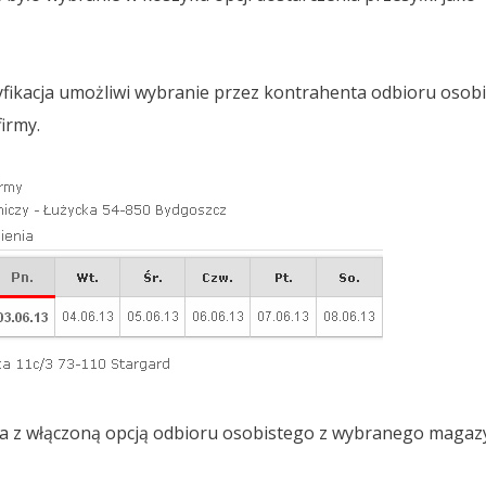
acja umożliwi wybranie przez kontrahenta odbioru osobisteg
firmy.
ka z włączoną opcją odbioru osobistego z wybranego maga