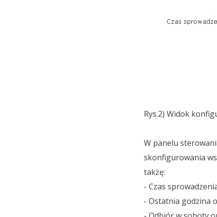
Rys.2) Widok konfi
W panelu sterowania
skonfigurowania ws
takżę:
- Czas sprowadzenia
- Ostatnia godzina 
- Odbiór w soboty o