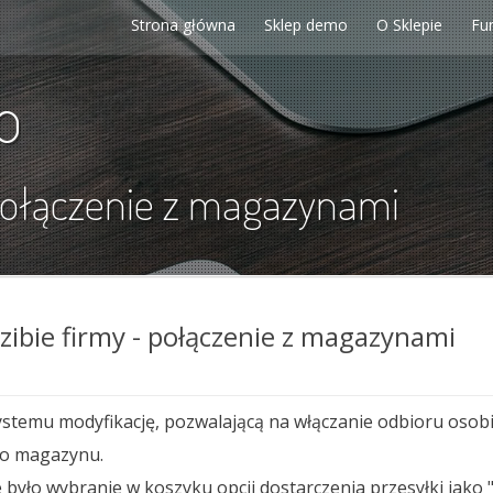
Strona główna
Sklep demo
O Sklepie
Fu
p
 połączenie z magazynami
zibie firmy - połączenie z magazynami
emu modyfikację, pozwalającą na włączanie odbioru osobist
go magazynu.
 było wybranie w koszyku opcji dostarczenia przesyłki jako 