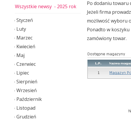
Po dodaniu towaru d
Wszystkie newsy
- 2025 rok
Jeżeli firma prowad
Styczeń
możliwość wyboru o
Luty
Ponadto w koszyku b
Marzec
zamówiony towar.
Kwiecień
Maj
Czerwiec
Lipiec
Sierpnień
Wrzesień
Październik
Listopad
Grudzień