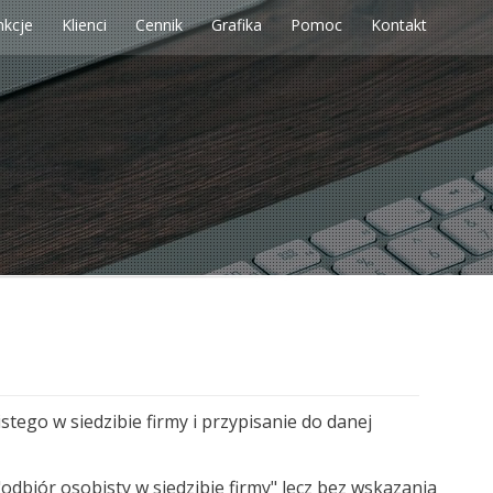
nkcje
Klienci
Cennik
Grafika
Pomoc
Kontakt
ego w siedzibie firmy i przypisanie do danej
"odbiór osobisty w siedzibie firmy" lecz bez wskazania