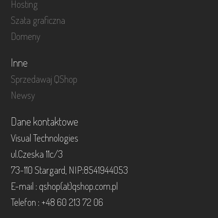
Hosting
Szata graficzna
Domeny
Inne
Sprzedawaj QShop
Newsy
Dane kontaktowe
Visual Technologies
ul.Czeska 11c/3
73-110 Stargard, NIP:8541944053
E-mail : qshop(at)qshop.com.pl
Telefon : +48 60 213 72 06