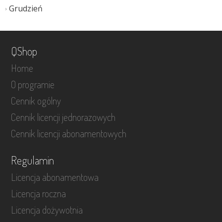
Grudzień
QShop
Home
O programie
Cennik ogólny
Cennik licencji jednorazowych
Cennik licencji abonamentowych
Regulamin
Licencja abonamentowa
Licencja roczna
Licencja dożywotnia