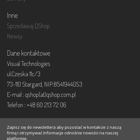
Inne
Sprzedawaj QShop
Newsy
Dane kontaktowe
Visual Technologies
ul.Czeska 11c/3
73-110 Stargard, NIP:8541944053
E-mail : qshop(at)qshop.com.pl
Telefon : +48 60 213 72 06
Zapisz się do newslettera aby pozostać w kontakcie z naszą
firmą i otrzymywać informacje odnośnie nowości na naszej
platformie.