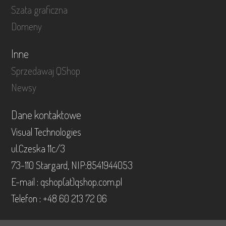
Szata graficzna
Domeny
Inne
Sprzedawaj QShop
Newsy
Dane kontaktowe
Visual Technologies
ul.Czeska 11c/3
73-110 Stargard, NIP:8541944053
E-mail : qshop(at)qshop.com.pl
Telefon : +48 60 213 72 06