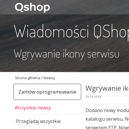
Wiadomości QSho
Wgrywanie ikony serwisu
Strona główna
/ Newsy
Wgrywanie ik
Zamów oprogramowanie
24 10 2014
Wszystkie newsy
Dodano nowy moduł d
katalogu serwisu. N
Przeglądaj wszystkie
serwerem FTP. Nowy 