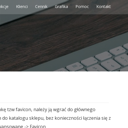
nkcje
Klienci
Cennik
Grafika
Pomoc
Kontakt
kę tzw favicon, należy ją wgrać do głównego
do katalogu sklepu, bez konieczności łączenia się z
awansowane -> Favicon