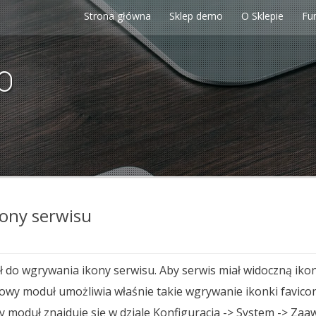
Strona główna
Sklep demo
O Sklepie
Fu
p
ony serwisu
o wgrywania ikony serwisu. Aby serwis miał widoczną ikon
owy moduł umożliwia właśnie takie wgrywanie ikonki favicon 
moduł znajduje się w dziale Konfiguracja -> System -> Za